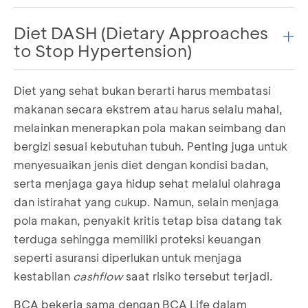
Diet DASH (Dietary Approaches
Diet Mediterania merupakan diet yang
to Stop Hypertension)
mengutamakan makanan nabati dan lemak sehat,
seperti buah, sayuran, kacang-kacangan, biji-
bijian, minyak zaitun, ikan, dan produk susu rendah
Diet yang sehat bukan berarti harus membatasi
Sesuai dengan namanya, diet DASH berfokus untuk
lemak. Selain bagus untuk menurunkan berat
makanan secara ekstrem atau harus selalu mahal,
mengontrol tekanan darah sehingga berperan
badan, diet ini juga bermanfaat untuk mengurangi
melainkan menerapkan pola makan seimbang dan
dalam meningkatkan kesehatan jantung dan
risiko penyakit jantung, stroke, diabetes, kanker
bergizi sesuai kebutuhan tubuh. Penting juga untuk
mencegah hipertensi. Prinsip dasar diet DASH
dan alzheimer karena fokus utama dari diet ini
menyesuaikan jenis diet dengan kondisi badan,
adalah mengurangi konsumsi garam, daging
adalah mengurangi asupan gula dan lemak jahat di
serta menjaga gaya hidup sehat melalui olahraga
berlemak, serta makanan olahan dan meningkatkan
dalam tubuh.
dan istirahat yang cukup. Namun, selain menjaga
konsumsi makanan kaya serat, buah-buahan,
pola makan, penyakit kritis tetap bisa datang tak
sayuran, serta produk susu rendah lemak.
terduga sehingga memiliki proteksi keuangan
seperti asuransi diperlukan untuk menjaga
kestabilan
cashflow
saat risiko tersebut terjadi.
BCA bekerja sama dengan BCA Life dalam