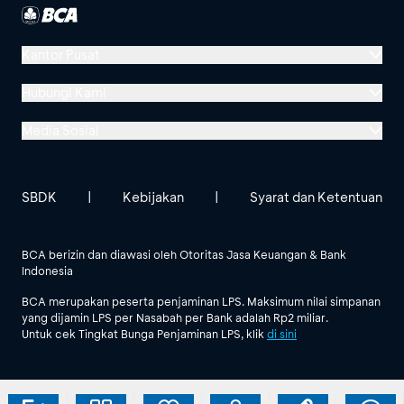
Kantor Pusat
Menara BCA, Grand Indonesia
Hubungi Kami
Jl. MH Thamrin No. 1
Media Sosial
Jakarta 10310
Halo BCA 1500888
GoodLife BCA
Solusi BCA
Lokasi BCA Lainnya
halobca@bca.co.id
SBDK
|
Kebijakan
|
Syarat dan Ketentuan
@goodlifebca
@BankBCA
62 811 1500 998
BCA berizin dan diawasi oleh Otoritas Jasa Keuangan & Bank
Indonesia
Lihat Semua Media Sosial
BCA merupakan peserta penjaminan LPS. Maksimum nilai simpanan
yang dijamin LPS per Nasabah per Bank adalah Rp2 miliar.
Untuk cek Tingkat Bunga Penjaminan LPS, klik
di sini