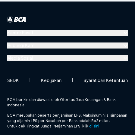
Kantor Pusat
Menara BCA, Grand Indonesia
Hubungi Kami
Jl. MH Thamrin No. 1
Media Sosial
Jakarta 10310
Halo BCA 1500888
GoodLife BCA
Solusi BCA
Lokasi BCA Lainnya
halobca@bca.co.id
SBDK
|
Kebijakan
|
Syarat dan Ketentuan
@goodlifebca
@BankBCA
62 811 1500 998
BCA berizin dan diawasi oleh Otoritas Jasa Keuangan & Bank
Indonesia
Lihat Semua Media Sosial
BCA merupakan peserta penjaminan LPS. Maksimum nilai simpanan
yang dijamin LPS per Nasabah per Bank adalah Rp2 miliar.
Untuk cek Tingkat Bunga Penjaminan LPS, klik
di sini