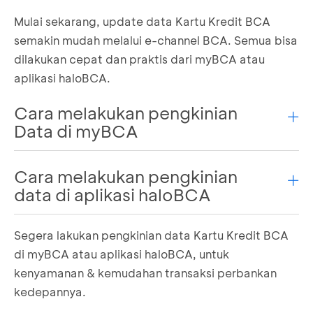
Mulai sekarang, update data Kartu Kredit BCA
semakin mudah melalui e-channel BCA. Semua bisa
dilakukan cepat dan praktis dari myBCA atau
aplikasi haloBCA.
Cara melakukan pengkinian
Data di myBCA
Cara melakukan pengkinian
Login ke myBCA
Masuk ke pengaturan di
pojok kanan atas
data di aplikasi haloBCA
Pilih
Informasi Pribadi
kemudian pilih
Data
Kartu Kredit
Segera lakukan pengkinian data Kartu Kredit BCA
Login ke aplikasi haloBCA
Pilih data yang ingin dicek dan diperbarui
Masuk ke menu
Akun Saya
di
pojok kanan
di myBCA atau aplikasi haloBCA, untuk
Kemudian Ikuti langkah-langkah selanjutnya
bawah
kenyamanan & kemudahan transaksi perbankan
hingga proses pengkinian data Kartu Kredit
Pilih
Informasi Pribadi
kemudian pilih
Data
selesai
kedepannya.
Kartu Kredit