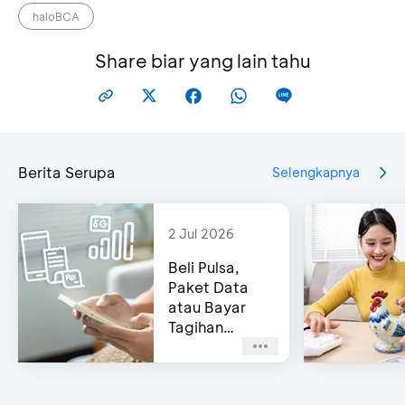
Pilih data yang ingin dicek dan diperbarui
haloBCA
Kemudian Ikuti langkah-langkah selanjutnya
hingga proses pengkinian data Kartu Kredit
Share biar yang lain tahu
selesai
Berita Serupa
Selengkapnya
2 Jul 2026
Beli Pulsa,
Paket Data
atau Bayar
Tagihan
Pascabayar?
Bisa di e-
Channel BCA!