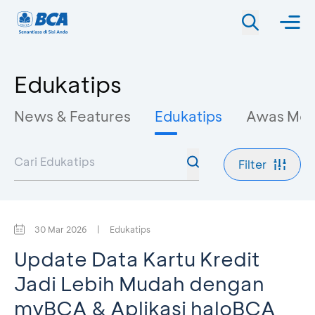
Edukatips
News & Features
Edukatips
Awas Mo
Filter
30 Mar 2026
|
Edukatips
Update Data Kartu Kredit
Jadi Lebih Mudah dengan
myBCA & Aplikasi haloBCA