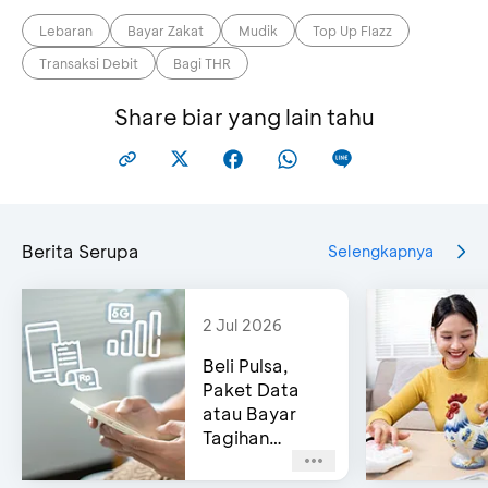
Lebaran
Bayar Zakat
Mudik
Top Up Flazz
Transaksi Debit
Bagi THR
Share biar yang lain tahu
Berita Serupa
Selengkapnya
2 Jul 2026
Beli Pulsa,
Paket Data
atau Bayar
Tagihan
Pascabayar?
Bisa di e-