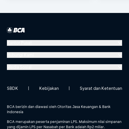
Channel BCA!
Kantor Pusat
Menara BCA, Grand Indonesia
Hubungi Kami
Jl. MH Thamrin No. 1
Media Sosial
Jakarta 10310
Halo BCA 1500888
GoodLife BCA
Solusi BCA
Lokasi BCA Lainnya
halobca@bca.co.id
SBDK
|
Kebijakan
|
Syarat dan Ketentuan
@goodlifebca
@BankBCA
62 811 1500 998
BCA berizin dan diawasi oleh Otoritas Jasa Keuangan & Bank
Indonesia
Lihat Semua Media Sosial
BCA merupakan peserta penjaminan LPS. Maksimum nilai simpanan
yang dijamin LPS per Nasabah per Bank adalah Rp2 miliar.