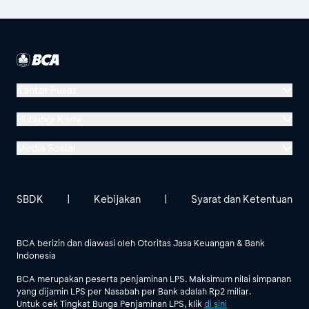
Kantor Pusat
Menara BCA, Grand Indonesia
Hubungi Kami
Jl. MH Thamrin No. 1
Media Sosial
Jakarta 10310
Halo BCA 1500888
GoodLife BCA
Solusi BCA
Lokasi BCA Lainnya
halobca@bca.co.id
SBDK
|
Kebijakan
|
Syarat dan Ketentuan
@goodlifebca
@BankBCA
62 811 1500 998
BCA berizin dan diawasi oleh Otoritas Jasa Keuangan & Bank
Indonesia
Lihat Semua Media Sosial
BCA merupakan peserta penjaminan LPS. Maksimum nilai simpanan
yang dijamin LPS per Nasabah per Bank adalah Rp2 miliar.
Untuk cek Tingkat Bunga Penjaminan LPS, klik
di sini