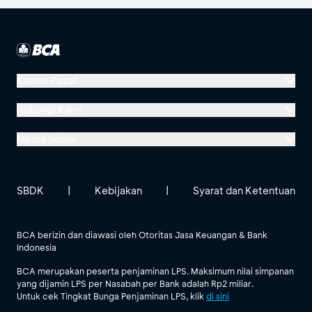
Kantor Pusat
Menara BCA, Grand Indonesia
Hubungi Kami
Jl. MH Thamrin No. 1
Media Sosial
Jakarta 10310
Halo BCA 1500888
GoodLife BCA
Solusi BCA
Lokasi BCA Lainnya
halobca@bca.co.id
SBDK
|
Kebijakan
|
Syarat dan Ketentuan
@goodlifebca
@BankBCA
62 811 1500 998
BCA berizin dan diawasi oleh Otoritas Jasa Keuangan & Bank
Indonesia
Lihat Semua Media Sosial
BCA merupakan peserta penjaminan LPS. Maksimum nilai simpanan
yang dijamin LPS per Nasabah per Bank adalah Rp2 miliar.
Untuk cek Tingkat Bunga Penjaminan LPS, klik
di sini