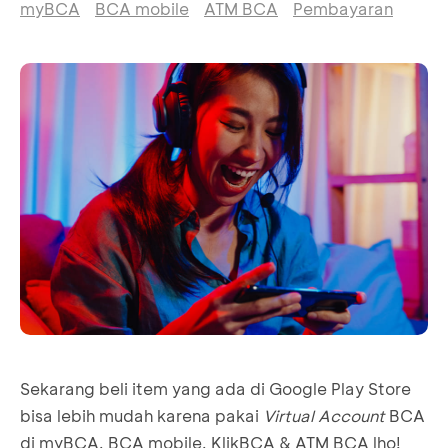
myBCA
BCA mobile
ATM BCA
Pembayaran
Sekarang beli item yang ada di Google Play Store
bisa lebih mudah karena pakai
Virtual Account
BCA
di myBCA, BCA mobile, KlikBCA & ATM BCA lho!