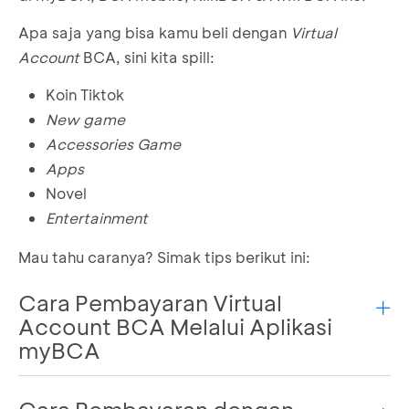
Apa saja yang bisa kamu beli dengan
Virtual
Account
BCA, sini kita spill:
Koin Tiktok
New game
Accessories Game
Apps
Novel
Entertainment
Mau tahu caranya? Simak tips berikut ini:
Cara Pembayaran Virtual
Account BCA Melalui Aplikasi
myBCA
Pilih
New Game
/
Accessories
Game
/ Apps /