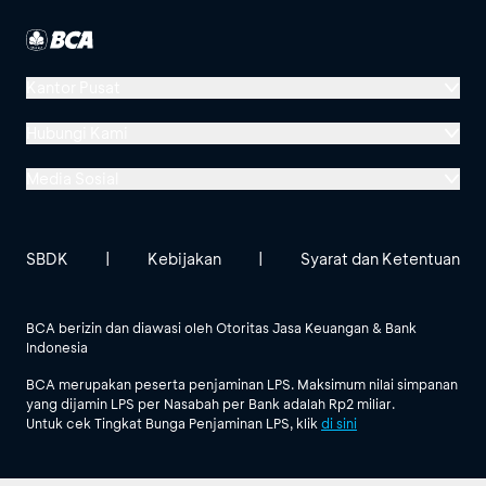
Kantor Pusat
Menara BCA, Grand Indonesia
Hubungi Kami
Jl. MH Thamrin No. 1
Media Sosial
Jakarta 10310
Halo BCA 1500888
GoodLife BCA
Solusi BCA
Lokasi BCA Lainnya
halobca@bca.co.id
SBDK
|
Kebijakan
|
Syarat dan Ketentuan
@goodlifebca
@BankBCA
62 811 1500 998
BCA berizin dan diawasi oleh Otoritas Jasa Keuangan & Bank
Indonesia
Lihat Semua Media Sosial
BCA merupakan peserta penjaminan LPS. Maksimum nilai simpanan
yang dijamin LPS per Nasabah per Bank adalah Rp2 miliar.
Untuk cek Tingkat Bunga Penjaminan LPS, klik
di sini