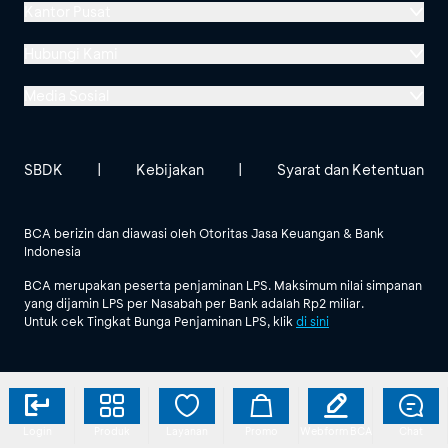
Kantor Pusat
Menara BCA, Grand Indonesia
Hubungi Kami
Jl. MH Thamrin No. 1
Media Sosial
Jakarta 10310
Halo BCA 1500888
GoodLife BCA
Solusi BCA
Lokasi BCA Lainnya
halobca@bca.co.id
SBDK
|
Kebijakan
|
Syarat dan Ketentuan
@goodlifebca
@BankBCA
62 811 1500 998
BCA berizin dan diawasi oleh Otoritas Jasa Keuangan & Bank
Indonesia
Lihat Semua Media Sosial
BCA merupakan peserta penjaminan LPS. Maksimum nilai simpanan
yang dijamin LPS per Nasabah per Bank adalah Rp2 miliar.
Untuk cek Tingkat Bunga Penjaminan LPS, klik
di sini
Login
Produk
Layanan
Promo
Webform BCA
Chat