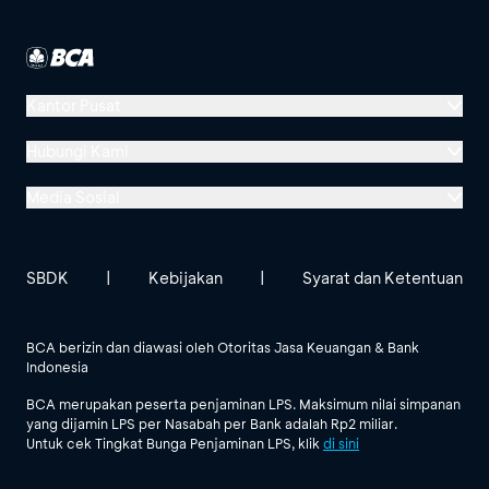
Kantor Pusat
Menara BCA, Grand Indonesia
Hubungi Kami
Jl. MH Thamrin No. 1
Media Sosial
Jakarta 10310
Halo BCA 1500888
GoodLife BCA
Solusi BCA
Lokasi BCA Lainnya
halobca@bca.co.id
SBDK
|
Kebijakan
|
Syarat dan Ketentuan
@goodlifebca
@BankBCA
62 811 1500 998
BCA berizin dan diawasi oleh Otoritas Jasa Keuangan & Bank
Indonesia
Lihat Semua Media Sosial
BCA merupakan peserta penjaminan LPS. Maksimum nilai simpanan
yang dijamin LPS per Nasabah per Bank adalah Rp2 miliar.
Untuk cek Tingkat Bunga Penjaminan LPS, klik
di sini