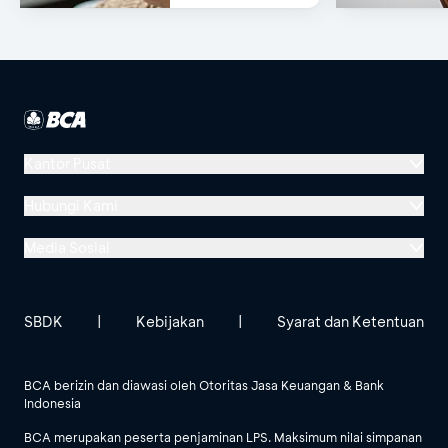
Bisa di e-
Channel BCA!
Kantor Pusat
Menara BCA, Grand Indonesia
Hubungi Kami
Jl. MH Thamrin No. 1
Media Sosial
Jakarta 10310
Halo BCA 1500888
GoodLife BCA
Solusi BCA
Lokasi BCA Lainnya
halobca@bca.co.id
SBDK
|
Kebijakan
|
Syarat dan Ketentuan
@goodlifebca
@BankBCA
62 811 1500 998
BCA berizin dan diawasi oleh Otoritas Jasa Keuangan & Bank
Indonesia
Lihat Semua Media Sosial
BCA merupakan peserta penjaminan LPS. Maksimum nilai simpanan