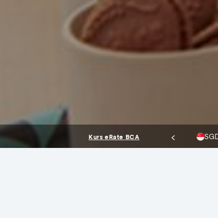
13.941,86
13.981,71
USD
Beli
Jual
Kurs eRate BCA
Promo Terbaru