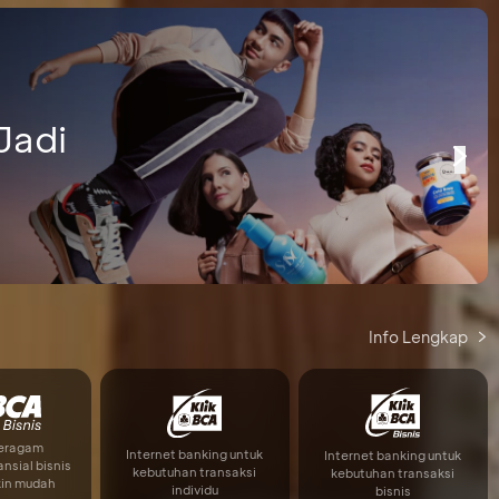
Jadi
Info Lengkap
beragam
Internet banking untuk
Internet banking untuk
ansial bisnis
kebutuhan transaksi
kebutuhan transaksi
kin mudah
individu
bisnis