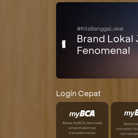
#KitaBanggaLokal
Brand Lokal 
Fenomenal
Login Cepat
Akses myBCA versi web
Kelola 
untuk mudahnya
transaksi fin
transaksi harian
kini sema