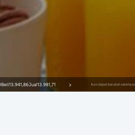
17.893,00
17.913,00
Beli
Jual
Kurs dapat berubah selama pr