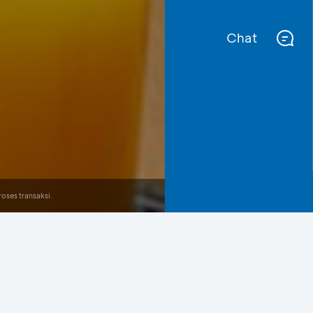
Chat
oses transaksi.
Lihat Semua Promo