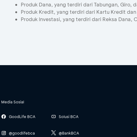
Produk Dana, yang terdiri dari Tabungan, Giro, 
Produk Kredit, yang terdiri dari Kartu Kredit dan
Produk Investasi, yang terdiri dari Reksa Dana,
Media Sosial
GoodLife BCA
Solusi BCA
@goodlifebca
@BankBCA