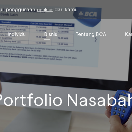
ujui penggunaan
dari kami.
cookies
Individu
Bisnis
Tentang BCA
Kar
ortfolio Nasaba