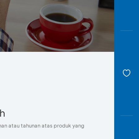
Awas
Modus
Buka
Rekeni
Tahapa
Edukati
ah
nan atau tahunan atas produk yang