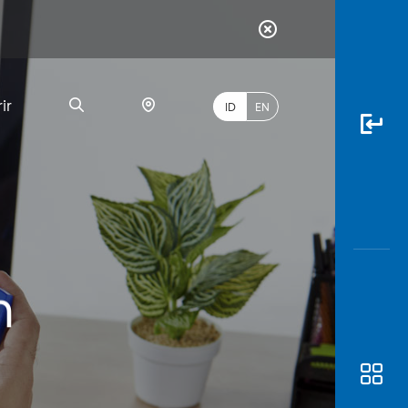
ir
ID
EN
PALING
BANYAK
h
DICARI
myBCA
Paylate