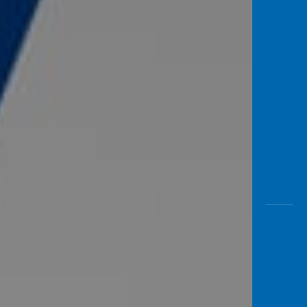
Awas
Modus
Buka
Rekeni
Tahapa
Edukati