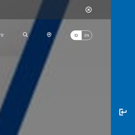
ir
ID
EN
PALING
BANYAK
DICARI
myBCA
Paylate