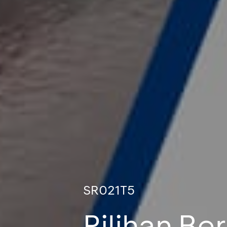
SR021T5
Pilihan B