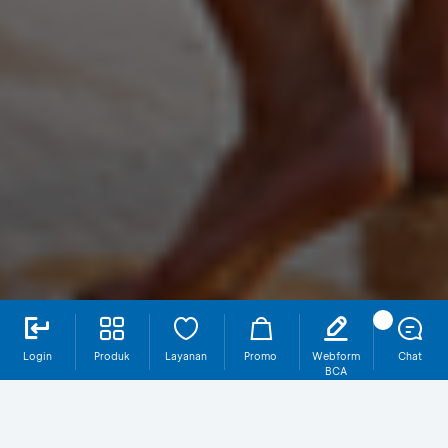
Login
Produk
Layanan
Promo
Webform
Chat
BCA