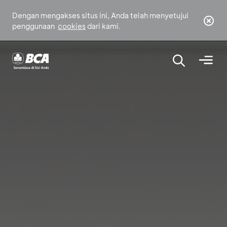
Dengan mengakses situs ini, Anda telah menyetujui
penggunaan
cookies
dari kami.