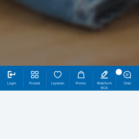
Login
Produk
Layanan
Promo
Webform
Chat
BCA
Household Guard