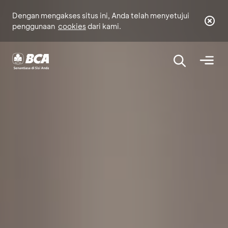
Dengan mengakses situs ini, Anda telah menyetujui
penggunaan
cookies
dari kami.