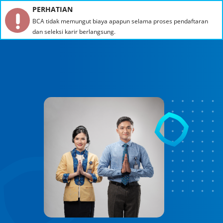
PERHATIAN
BCA tidak memungut biaya apapun selama proses pendaftaran
dan seleksi karir berlangsung.