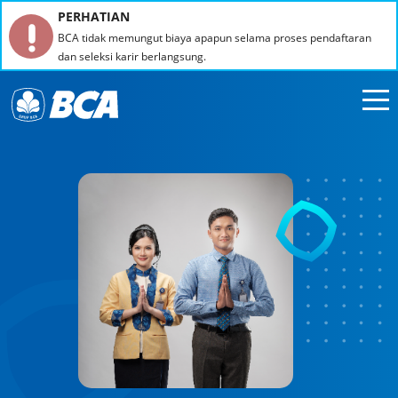
PERHATIAN
BCA tidak memungut biaya apapun selama proses pendaftaran
dan seleksi karir berlangsung.