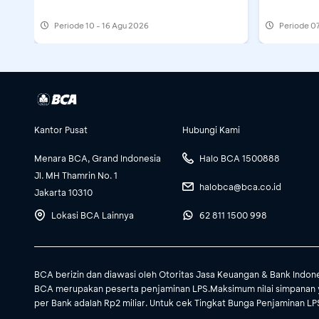
Periode
10 - 16 Agu 2026
Periode
07
Kantor Pusat
Hubungi Kami
Menara BCA, Grand Indonesia
Halo BCA 1500888
Jl. MH Thamrin No. 1
halobca@bca.co.id
Jakarta 10310
Lokasi BCA Lainnya
62 811 1500 998
BCA berizin dan diawasi oleh Otoritas Jasa Keuangan & Bank Indon
BCA merupakan peserta penjaminan LPS.Maksimum nilai simpanan 
per Bank adalah Rp2 miliar. Untuk cek Tingkat Bunga Penjaminan LPS