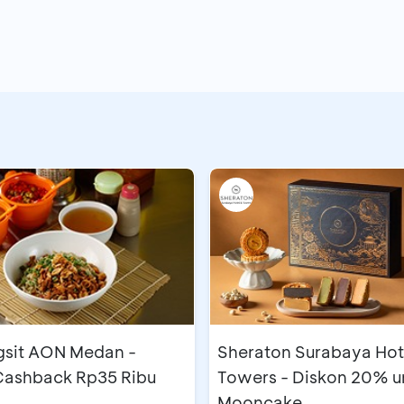
gsit AON Medan -
Sheraton Surabaya Hot
 Cashback Rp35 Ribu
Towers - Diskon 20% u
Mooncake