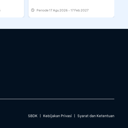
6
Periode
17 Agu 2026 - 17 Feb 2027
SBDK
|
Kebijakan Privasi
|
Syarat dan Ketentuan