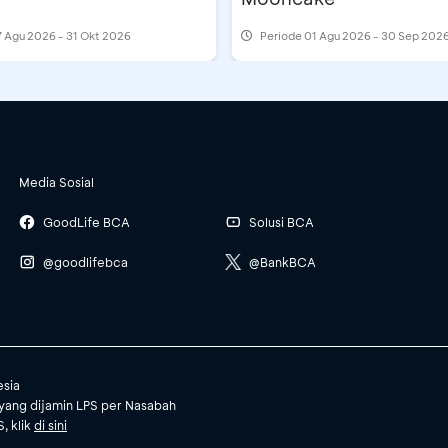
 Agu 2026 - 31 Okt 2026
Periode
01 Agu 2026 - 30 Sep 202
Media Sosial
GoodLife BCA
Solusi BCA
@goodlifebca
@BankBCA
esia
yang dijamin LPS per Nasabah
, klik
di sini