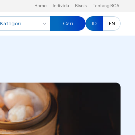
Home
Individu
Bisnis
Tentang BCA
Kategori
Cari
ID
EN