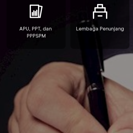
APU, PPT, dan 
Lembaga Penunjang
PPPSPM