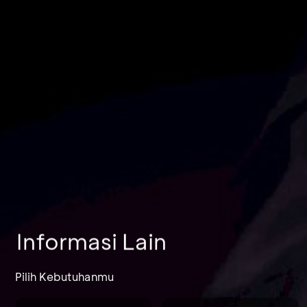
Informasi Lain
Pilih Kebutuhanmu