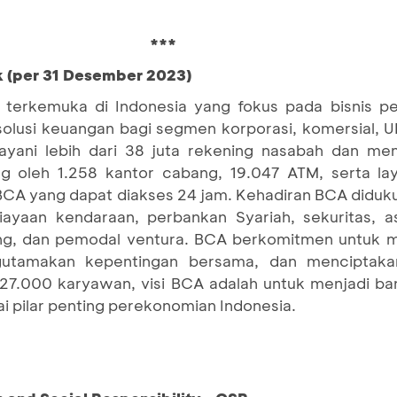
***
k (per 31 Desember 2023)
terkemuka di Indonesia yang fokus pada bisnis pe
 solusi keuangan bagi segmen korporasi, komersial,
ani lebih dari 38 juta rekening nasabah dan mem
ung oleh 1.258 kantor cabang, 19.047 ATM, serta la
BCA yang dapat diakses 24 jam. Kehadiran BCA diduku
yaan kendaraan, perbankan Syariah, sekuritas, a
ang, dan pemodal ventura. BCA berkomitmen untuk 
utamakan kepentingan bersama, dan menciptaka
 27.000 karyawan, visi BCA adalah untuk menjadi ba
 pilar penting perekonomian Indonesia.