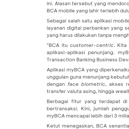
ini. Alasan tersebut yang mendor
BCA mobile yang lahir terlebih dul
Sebagai salah satu aplikasi
mobil
layanan digital perbankan yang 
yang harus dilakukan tanpa mengh
"BCA itu
customer-centric
. Kit
aplikasi-aplikasi penunjang. my
Transaction Banking Business De
Aplikasi myBCA yang diperkenalk
unggulan guna menunjang kebutuha
dengan
face biometric
, akses 
transfer valuta asing, hingga
weal
Berbagai fitur yang terdapat di
bertransaksi. Kini, jumlah peng
myBCA mencapai lebih dari 3 milia
Ketut menegaskan, BCA senantiasa