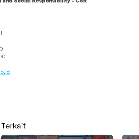
and Social Responsibility - CSR
1
10
00
o.id
 Terkait