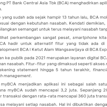
ong PT Bank Central Asia Tbk (BCA) menghadirkan ap
u.
e
yang sudah ada sejak hampir 13 tahun lalu, BCA mo
sesuai dengan kebutuhan nasabah. Kendati demikian,
ilangkan semangat untuk terus melayani nasabah tan
a lihat perkembangan sangat pesat,
smartphone
kit
BCA hadir untuk alternatif fitur yang tidak ada d
velopment BCA I Ketut Alam Wangsawijaya di BCA Exp
an ke publik pada 2021 merupakan layanan digital B
n nasabah. Fitur-fitur yang dimaksud seperti akses
rekening statement hingga 5 tahun terakhir,
financi
th management
.
 myBCA menjadikan aplikasi ini sebagai salah sat
guna myBCA sudah mencapai 3,2 juta. Sepanjang 20
r transaksi dengan rata-rata mencapai 360 juta transa
 melayani setiap nasabah. Hal ini dibuktikan dengan