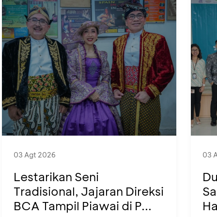
03 Agt 2026
03 
Lestarikan Seni
Du
Tradisional, Jajaran Direksi
Sa
BCA Tampil Piawai di P...
Ha