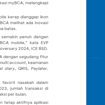
Awas
likasi myBCA, melengkapi
Modus
Buka
bile kerap dianggap ikon
Rekeni
 BCA melihat ada inovasi
Tahapa
pa batas.
Edukati
a semakin penuh dengan
i BCA mobile," kata EVP
oversary 2024, ICE BSD.
CA dengan segudang fitur
multi account
, keamanan
al diary
, QRIS,
Paylater
,
u favorit nasabah dalam
23, jumlah transaksi di
ksi per bulan.
 tetap aktifnya aplikasi