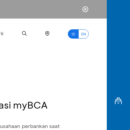
ir
ID
EN
PALING
BANYAK
DICARI
kasi myBCA
myBCA
Paylate
rusahaan perbankan saat