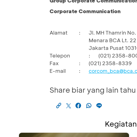
Group Corporate Communication 
Corporate Communication
Alamat
:
Jl. MH Thamrin No. 
Menara BCA Lt. 22
Jakarta Pusat 103
Telepon
:
(021) 2358-80
Fax
:
(021) 2358-8339
E-mail
:
corcom_bca@bca.c
Share biar yang lain tahu
Kegiatan