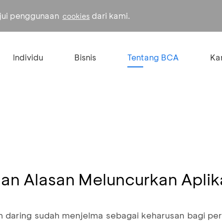
ujui penggunaan
dari kami.
cookies
Individu
Bisnis
Tentang BCA
Kar
an Alasan Meluncurkan Apli
 daring sudah menjelma sebagai keharusan bagi pe