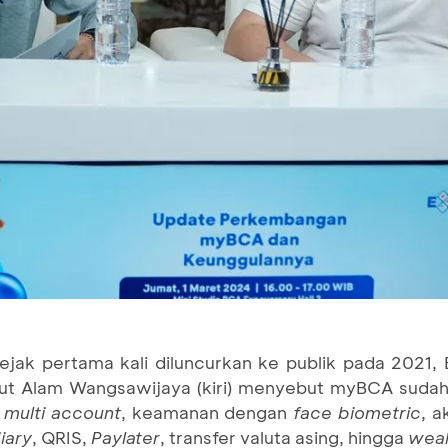
ejak pertama kali diluncurkan ke publik pada 2021,
t Alam Wangsawijaya (kiri) menyebut myBCA sudah 
s
multi account
, keamanan dengan
face biometric
, a
diary
, QRIS,
Paylater
, transfer valuta asing, hingga
wea