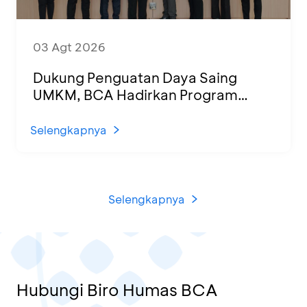
03 Agt 2026
Dukung Penguatan Daya Saing
UMKM, BCA Hadirkan Program
Sertifikasi Halal dan Pelatihan Usaha
di KCU Tanjung Priok
Selengkapnya
Selengkapnya
Hubungi Biro Humas BCA