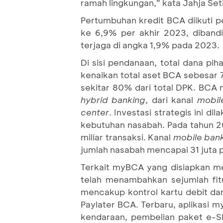
ramah lingkungan,” kata Jahja Set
Pertumbuhan kredit BCA diikuti p
ke 6,9% per akhir 2023, dibandi
terjaga di angka 1,9% pada 2023.
Di sisi pendanaan, total dana pi
kenaikan total aset BCA sebesar 7
sekitar 80% dari total DPK. BCA
hybrid banking
, dari kanal
mobil
center
. Investasi strategis ini 
kebutuhan nasabah. Pada tahun 2
miliar transaksi. Kanal
mobile ban
jumlah nasabah mencapai 31 juta p
Terkait myBCA yang disiapkan me
telah menambahkan sejumlah fit
mencakup kontrol kartu debit dan
Paylater BCA. Terbaru, aplikasi m
kendaraan, pembelian paket e-SIM