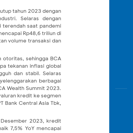
Awas
Modus
enutup tahun 2023 dengan
dustri. Selaras dengan
Buka
i terendah saat pandemi
Rekeni
encapai Rp48,6 triliun di
Tahapa
tan volume transaksi dan
Edukati
 otoritas, sehingga BCA
a tekanan inflasi global
guh dan stabil. Selaras
yelenggarakan berbagai
BCA Wealth Summit 2023.
nyaluran kredit ke segmen
T Bank Central Asia Tbk,
r Desember 2023, kredit
 naik 7,5% YoY mencapai