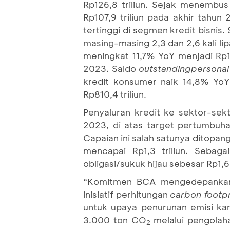
Rp126,8 triliun. Sejak menembus
Rp107,9 triliun pada akhir tahu
tertinggi di segmen kredit bisnis
masing-masing 2,3 dan 2,6 kali li
meningkat 11,7% YoY menjadi Rp1
2023. Saldo
outstanding
personal
kredit konsumer naik 14,8% YoY 
Rp810,4 triliun.
Penyaluran kredit ke sektor-sek
2023, di atas target pertumbuha
Capaian ini salah satunya ditopang
mencapai Rp1,3 triliun. Sebaga
obligasi/sukuk hijau sebesar Rp1,6 
“Komitmen BCA mengedepankan n
inisiatif perhitungan
carbon footpr
untuk upaya penurunan emisi kar
3.000 ton CO
melalui pengolah
2