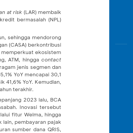
an at risk
(LAR) membaik
kredit bermasalah (NPL)
liun, sehingga mendorong
gan (CASA) berkontribusi
uk memperkuat ekosistem
ng, ATM, hingga
contact
beragam jenis segmen dan
 25,1% YoY mencapai 30,1
aik 41,6% YoY. Kemudian,
ahun terakhir.
sepanjang 2023 lalu, BCA
sabah. Inovasi tersebut
alui fitur Welma, hingga
nk lain, pembayaran pajak
aturan sumber dana QRIS,