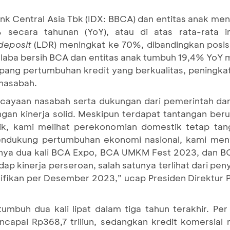
nk Central Asia Tbk (IDX: BBCA) dan entitas anak m
 secara tahunan (YoY), atau di atas rata-rata in
 deposit
(LDR) meningkat ke 70%, dibandingkan posis
s, laba bersih BCA dan entitas anak tumbuh 19,4% YoY m
opang pertumbuhan kredit yang berkualitas, peningka
 nasabah.
rcayaan nasabah serta dukungan dari pemerintah dan
n kinerja solid. Meskipun terdapat tantangan berup
tik, kami melihat perekonomian domestik tetap tang
dukung pertumbuhan ekonomi nasional, kami men
ranya dua kali BCA Expo, BCA UMKM Fest 2023, dan 
dap kinerja perseroan, salah satunya terlihat dari pe
fikan per Desember 2023,” ucap Presiden Direktur P
umbuh dua kali lipat dalam tiga tahun terakhir. Pe
apai Rp368,7 triliun, sedangkan kredit komersial