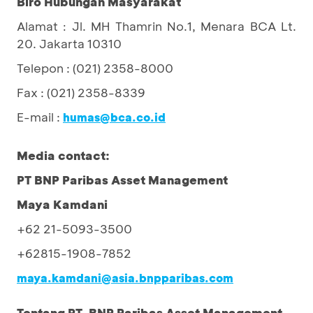
Biro Hubungan Masyarakat
Alamat
Jl. MH Thamrin No.1, Menara BCA Lt.
: 
20. Jakarta 10310
Telepon : (021) 2358-8000
Fax : (021) 2358-8339
E-mail :
humas@bca.co.id
Media contact:
PT BNP Paribas Asset Management
Maya Kamdani
+62 21-5093-3500
+62815-1908-7852
maya.kamdani@asia.bnpparibas.com
Tentang PT. BNP Paribas Asset Management