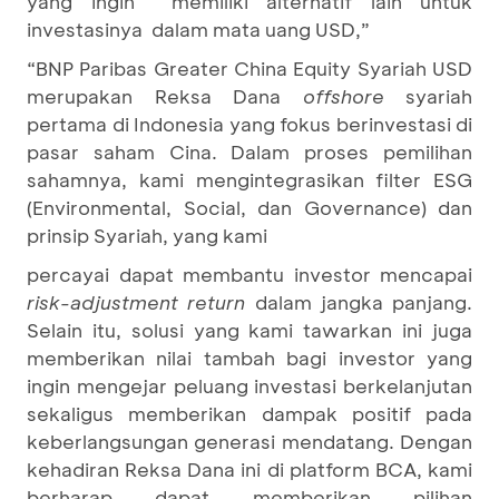
yang ingin memiliki alternatif lain untuk
investasinya dalam mata uang USD,”
“BNP Paribas Greater China Equity Syariah USD
merupakan Reksa Dana
offshore
syariah
pertama di Indonesia yang fokus berinvestasi di
pasar saham Cina. Dalam proses pemilihan
sahamnya, kami mengintegrasikan filter ESG
(Environmental, Social, dan Governance) dan
prinsip Syariah, yang kami
percayai dapat membantu investor mencapai
risk-adjustment return
dalam jangka panjang.
Selain itu, solusi yang kami tawarkan ini juga
memberikan nilai tambah bagi investor yang
ingin mengejar peluang investasi berkelanjutan
sekaligus memberikan dampak positif pada
keberlangsungan generasi mendatang. Dengan
kehadiran Reksa Dana ini di platform BCA, kami
berharap dapat memberikan pilihan