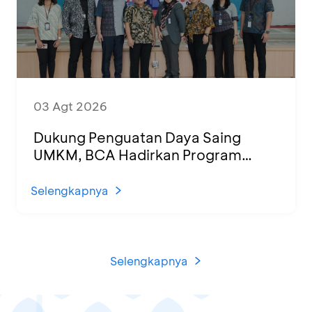
03 Agt 2026
Dukung Penguatan Daya Saing
UMKM, BCA Hadirkan Program
Sertifikasi Halal dan Pelatihan Usaha
di KCU Tanjung Priok
Selengkapnya
Selengkapnya