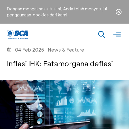
Dengan mengakses situs ini, Anda telah menyetujui
penggunaan
cookies
dari kami.
04 Feb 2025 | News & Feature
Inflasi IHK: Fatamorgana deflasi