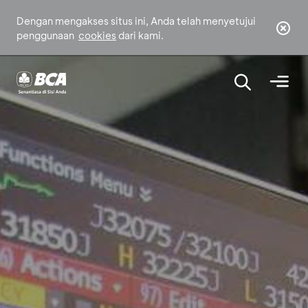
Dengan mengakses situs ini, Anda telah menyetujui
penggunaan
cookies
dari kami.