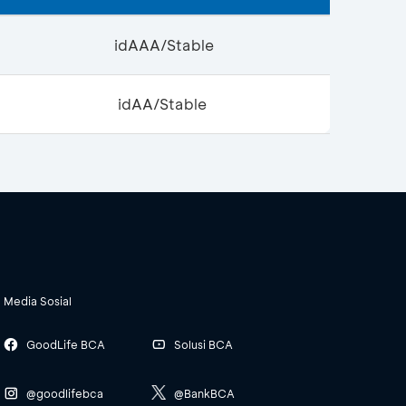
idAAA/Stable
idAA/Stable
Media Sosial
GoodLife BCA
Solusi BCA
@goodlifebca
@BankBCA