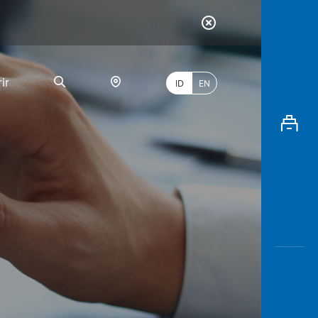
ir
ID
EN
PALING
BANYAK
DICARI
myBCA
Paylate