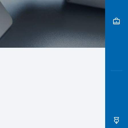
Awas
Modus
Buka
Rekeni
Tahapa
Edukati