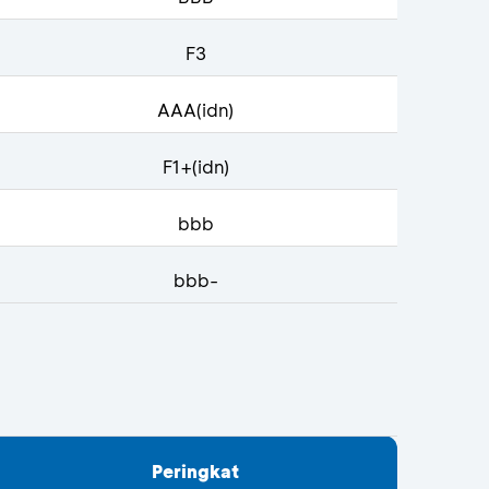
F3
AAA(idn)
F1+(idn)
bbb
bbb-
Peringkat