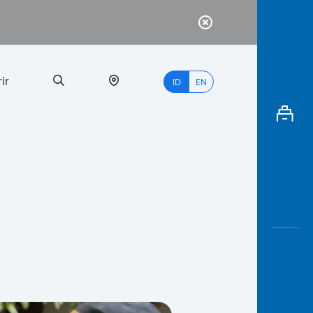
ir
ID
EN
PALING
BANYAK
DICARI
myBCA
Paylate