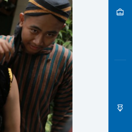
Awas
Modus
Buka
Rekeni
Tahapa
Edukati