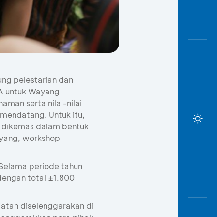
ng pelestarian dan
A untuk Wayang
man serta nilai-nilai
mendatang. Untuk itu,
g dikemas dalam bentuk
wayang, workshop
Selama periode tahun
dengan total ±1.800
iatan diselenggarakan di