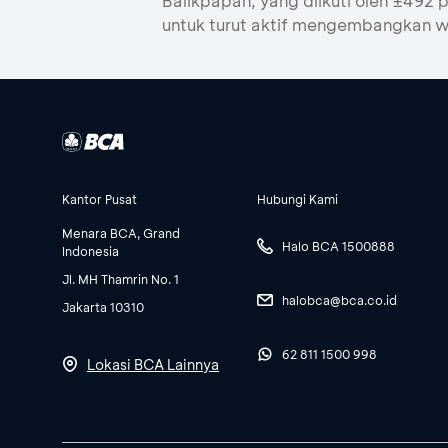
Balikpapan, yang diikuti oleh ±49
untuk turut aktif mengembangkan w
Kantor Pusat
Hubungi Kami
Menara BCA, Grand
Halo BCA 1500888
Indonesia
Jl. MH Thamrin No. 1
halobca@bca.co.id
Jakarta 10310
62 811 1500 998
Lokasi BCA Lainnya