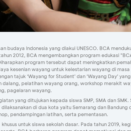
san budaya Indonesia yang diakui UNESCO. BCA menduku
 tahun 2012, BCA mengembangkan program edukasi "BC
Diharapkan program tersebut dapat meningkatkan pemaha
aya kesenian wayang untuk kelestarian wayang di masa 
gan tajuk ‘Wayang for Student’ dan ‘Wayang Day’ yan
ihan dalang, pelatihan wayang orang, workshop merakit 
ng, pagelaran wayang.
giatan yang ditujukan kepada siswa SMP, SMA dan SMK. 
’ dilaksanakan di dua kota yaitu Semarang dan Bandung 
op, pendampingan latihan, serta pementasan.
husus untuk siswa sekolah dasar. Pada tahun 2019, keg