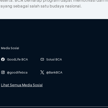
2 peserta. BCA berharap program dapat memotivasi dan 
ayang sebagai salah satu budaya nasional.
Media Sosial
GoodLife BCA
Solusi BCA
@goodlifebca
@BankBCA
Lihat Semua Media Sosial