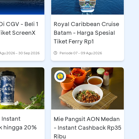
i CGV - Beli 1
Royal Caribbean Cruise
Tiket ScreenX
Batam - Harga Spesial
Tiket Ferry Rp1
Agu 2026 - 30 Sep 2026
Periode
07 - 09 Agu 2026
 Instant
Mie Pangsit AON Medan
k hingga 20%
- Instant Cashback Rp35
Ribu