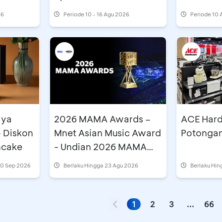
26
Periode
10 - 16 Agu 2026
Periode
10 
aya
2026 MAMA Awards –
ACE Hard
- Diskon
Mnet Asian Music Award
Potongan
ncake
- Undian 2026 MAMA
Awards di Astindo
30 Sep 2026
Berlaku Hingga 23 Agu 2026
Berlaku Hin
Travel Fair
1
2
3
...
66