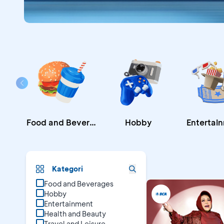
Food and Beverages
Hobby
Entertai
Promo B
Kategori
Food and Beverages
Hobby
Entertainment
Health and Beauty
Travel and Leisure