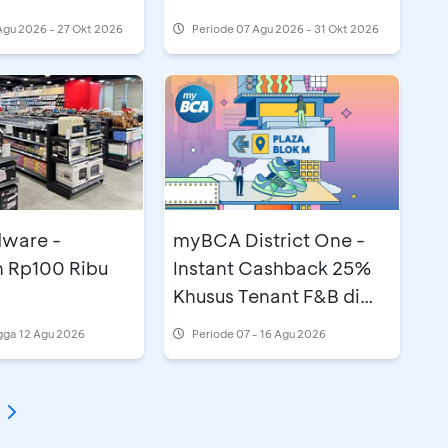
Agu 2026 - 27 Okt 2026
Periode
07 Agu 2026 - 31 Okt 2026
ware -
myBCA District One -
 Rp100 Ribu
Instant Cashback 25%
Khusus Tenant F&B di
Plaza Blok M
gga 12 Agu 2026
Periode
07 - 16 Agu 2026