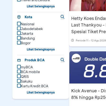
Lihat Selengkapnya
Kota
Hetty Koes End
Nasional
Last Thankyou -
Jabodetabek
Spesial Tiket Pre
Jakarta
Bandung
Periode
11 - 12 Agu 202
Bogor
Lihat Selengkapnya
Produk BCA
myBCA
BCA mobile
QRIS
Sakuku
Kartu Kredit BCA
Kick Avenue - D
Lihat Selengkapnya
8% hingga Rp2