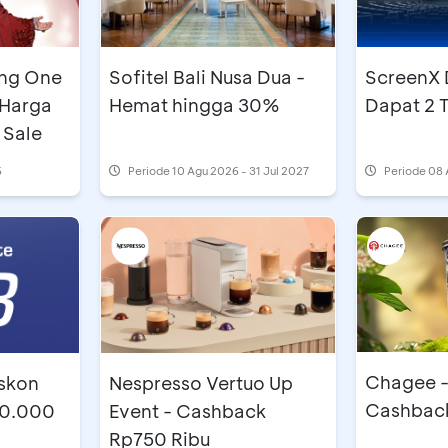
ang One
Sofitel Bali Nusa Dua -
ScreenX D
 Harga
Hemat hingga 30%
Dapat 2 
 Sale
6
Periode
10 Agu 2026 - 31 Jul 2027
Periode
08 
Chagee -
iskon
Nespresso Vertuo Up
Cashbac
50.000
Event - Cashback
Rp750 Ribu