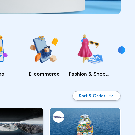
Fashion & Shopping
E-commerce
co
Re
Sort & Order