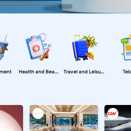
Health and Beauty
nment
Travel and Leisure
Tel
CA