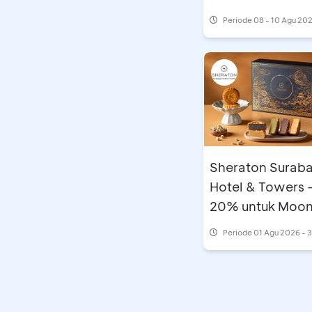
Periode
08 - 10 Agu 20
Sheraton Surab
Hotel & Towers 
20% untuk Moo
Periode
01 Agu 2026 - 