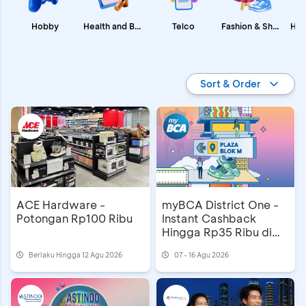
Fashion & Shopping
Health and Beauty
Hobby
Telco
Promo BCA
Sort & Order
ACE Hardware -
myBCA District One -
Potongan Rp100 Ribu
Instant Cashback
Hingga Rp35 Ribu di
Blok M Plaza
Berlaku Hingga 12 Agu 2026
07 - 16 Agu 2026