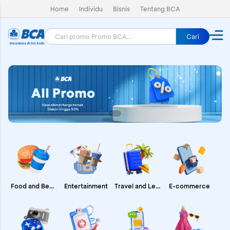
Home
Individu
Bisnis
Tentang BCA
Cari
E-commerce
Food and Beverages
Entertainment
Travel and Leisure