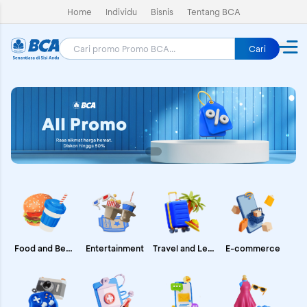
Home
Individu
Bisnis
Tentang BCA
Cari
E-commerce
Food and Beverages
Entertainment
Travel and Leisure