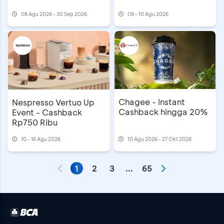
08 Agu 2026 - 30 Sep 2026
08 - 10 Agu 2026
Chagee - Instant
Nespresso Vertuo Up
Cashback hingga 20%
Event - Cashback
Rp750 Ribu
10 - 16 Agu 2026
10 Agu 2026 - 27 Okt 2026
1
2
3
...
65