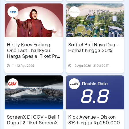
Hetty Koes Endang
Sofitel Bali Nusa Dua -
One Last Thankyou -
Hemat hingga 30%
Harga Spesial Tiket Pre
Sale
11 - 12 Agu 2026
10 Agu 2026 - 31 Jul 2027
ScreenX Di CGV - Beli 1
Kick Avenue - Diskon
Dapat 2 Tiket ScreenX
8% hingga Rp250.000