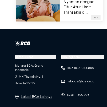
Nyaman dengan
Fitur Atur Limit
Transaksi di
myBCA dan BCA
mobile
Kantor Pusat
Hubungi Kami
Menara BCA, Grand
Halo BCA 1500888
Indonesia
Jl. MH Thamrin No. 1
halobca@bca.co.id
Jakarta 10310
62 811 1500 998
Lokasi BCA Lainnya