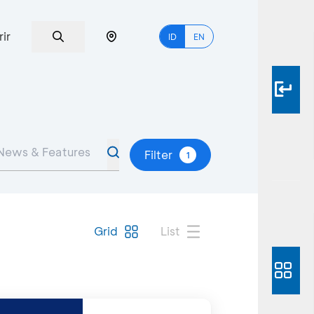
rir
ID
EN
Filter
1
Grid
List