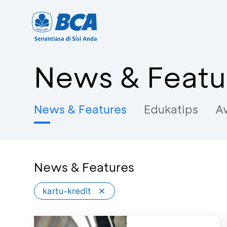
News & Featu
News & Features
Edukatips
A
News & Features
kartu-kredit