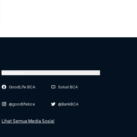
Media Sosial
GoodLife BCA
Solusi BCA
@goodlifebca
@BankBCA
Lihat Semua Media Sosial