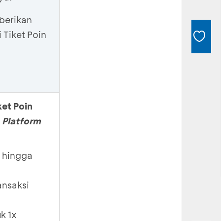
berikan
 Tiket Poin
iket Poin
i
Platform
hingga
ansaksi
k 1x