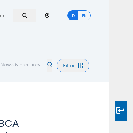
rir
ID
EN
Filter
 BCA