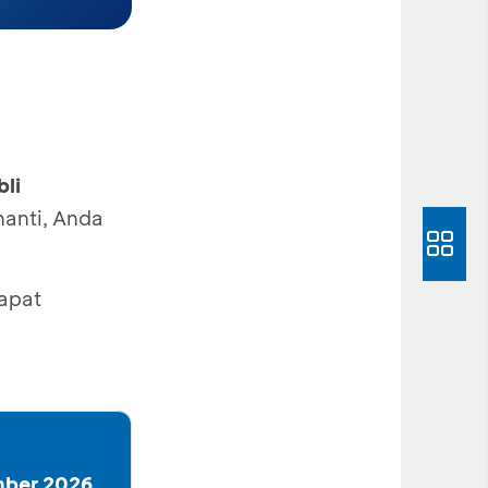
bli
nanti, Anda
dapat
mber 2026