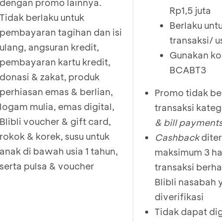
dengan promo lainnya.
Rp1,5 juta
Tidak berlaku untuk
Berlaku untu
pembayaran tagihan dan isi
transaksi/ u
ulang, angsuran kredit,
Gunakan ko
pembayaran kartu kredit,
BCABT3
donasi & zakat, produk
perhiasan emas & berlian,
Promo tidak be
logam mulia, emas digital,
transaksi kateg
Blibli voucher & gift card,
& bill payment
rokok & korek, susu untuk
Cashback
dite
anak di bawah usia 1 tahun,
maksimum 3 har
serta pulsa & voucher
transaksi berha
Blibli nasabah 
diverifikasi
Tidak dapat d