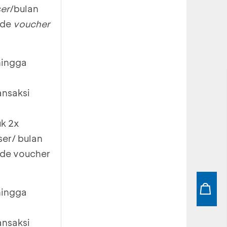
ser
/bulan
ode
voucher
ingga
ansaksi
uk 2x
ser/ bulan
de voucher
ingga
ansaksi