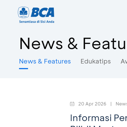
News & Featu
News & Features
Edukatips
A
20 Apr 2026
|
News
Informasi Pe