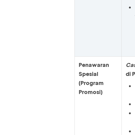
Penawaran
Ca
Spesial
di 
(Program
Promosi)