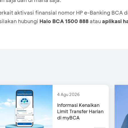
n saja dan di mana saja.
 terkait aktivasi finansial nomor HP e-Banking BCA 
 silakan hubungi
Halo BCA 1500 888
atau
aplikasi 
4 Agu 2026
Informasi Kenaikan
Limit Transfer Harian
di myBCA