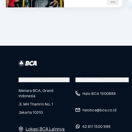
Kantor Pusat
Hubungi Kami
Menara BCA, Grand
Halo BCA 1500888
Indonesia
Jl. MH Thamrin No. 1
halobca@bca.co.id
Jakarta 10310
62 811 1500 998
Lokasi BCA Lainnya