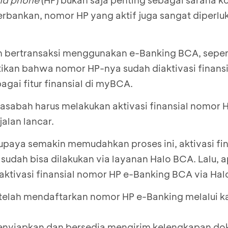
nd phone
(HP) bukan saja penting sebagai sarana k
erbankan, nomor HP yang aktif juga sangat diperlu
n bertransaksi menggunakan e-Banking BCA, sepe
kan bahwa nomor HP-nya sudah diaktivasi finansi
gai fitur finansial di myBCA.
sabah harus melakukan aktivasi finansial nomor H
jalan lancar.
upaya semakin memudahkan proses ini, aktivasi fi
sudah bisa dilakukan via layanan Halo BCA. Lalu, a
 aktivasi finansial nomor HP e-Banking BCA via Ha
elah mendaftarkan nomor HP e-Banking melalui k
nyiapkan dan bersedia mengirim kelengkapan d