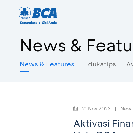
News & Featu
News & Features
Edukatips
A
21 Nov 2023
|
News
Aktivasi Fin