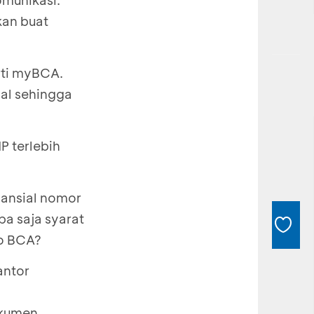
omunikasi.
kan buat
rti myBCA.
al sehingga
P terlebih
nansial nomor
pa saja syarat
lo BCA?
antor
okumen