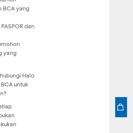
lo BCA yang
I, PASPOR dan
 pemohon
g yang
ghubungi Halo
 BCA untuk
an?
etiap
bukan
lakukan