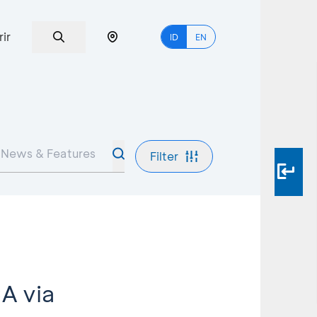
rir
ID
EN
Filter
A via