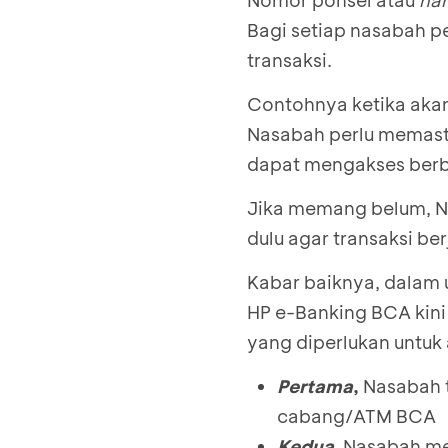
Nomor ponsel atau
ha
Bagi setiap nasabah p
transaksi.
Contohnya ketika aka
Nasabah perlu memasti
dapat mengakses berba
Jika memang belum, Na
dulu agar transaksi ber
Kabar baiknya, dalam 
HP e-Banking BCA kini 
yang diperlukan untuk
Pertama
,
Nasabah t
cabang/ATM BCA
Kedua
,
Nasabah me