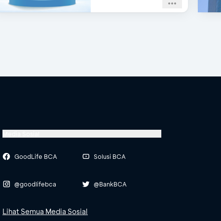
Media Sosial
GoodLife BCA
Solusi BCA
@goodlifebca
@BankBCA
Lihat Semua Media Sosial