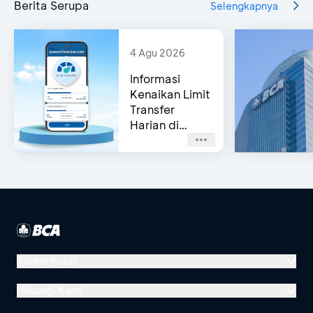
Berita Serupa
Selengkapnya
4 Agu 2026
Informasi
Kenaikan Limit
Transfer
Harian di
myBCA
Kantor Pusat
Menara BCA, Grand Indonesia
Hubungi Kami
Jl. MH Thamrin No. 1