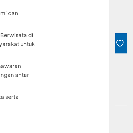
omi dan
Berwisata di
yarakat untuk
enawaran
angan antar
a serta