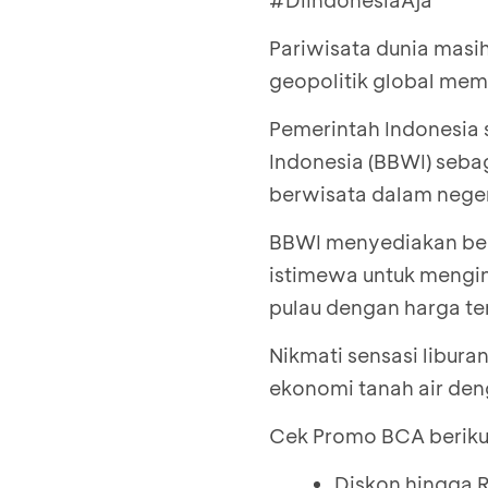
#DiIndonesiaAja
Pariwisata dunia masi
geopolitik global mem
Pemerintah Indonesia
Indonesia (BBWI) seba
berwisata dalam neger
BBWI menyediakan ber
istimewa untuk mengi
pulau dengan harga te
Nikmati sensasi libur
ekonomi tanah air den
Cek Promo BCA berikut 
Diskon hingga R