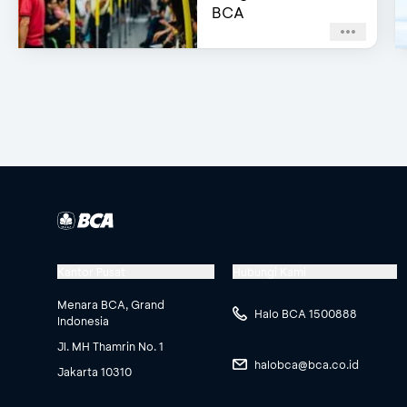
BCA
Kantor Pusat
Hubungi Kami
Menara BCA, Grand
Halo BCA 1500888
Indonesia
Jl. MH Thamrin No. 1
halobca@bca.co.id
Jakarta 10310