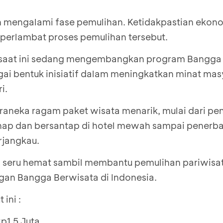
h mengalami fase pemulihan. Ketidakpastian ekon
perlambat proses pemulihan tersebut.
 saat ini sedang mengembangkan program Bangga 
gai bentuk inisiatif dalam meningkatkan minat mas
i.
aneka ragam paket wisata menarik, mulai dari p
nap dan bersantap di hotel mewah sampai penerb
rjangkau.
an seru hemat sambil membantu pemulihan pariwisat
gan Bangga Berwisata di Indonesia.
ini :
p1,5 Juta