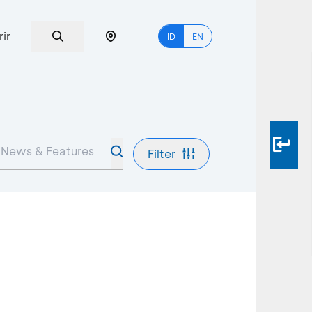
rir
ID
EN
Filter