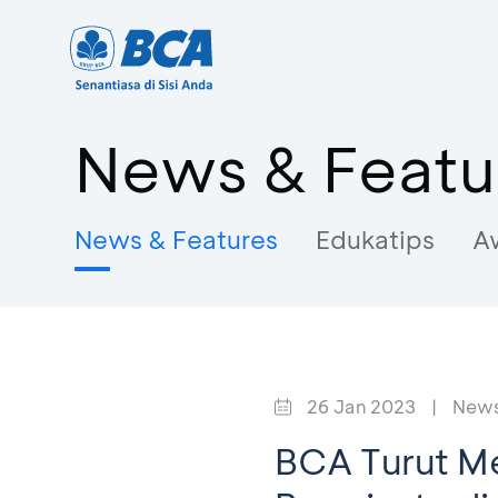
News & Featu
News & Features
Edukatips
A
26 Jan 2023
|
News
BCA Turut M