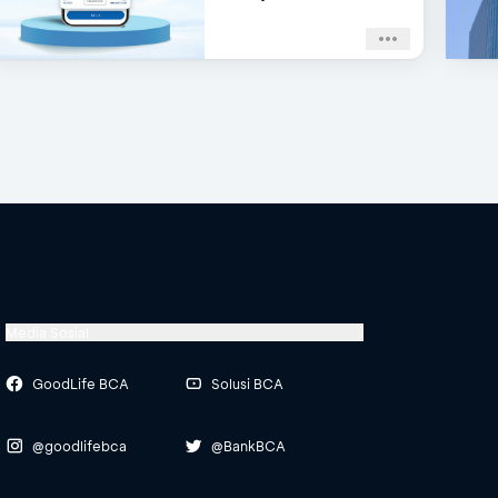
Media Sosial
GoodLife BCA
Solusi BCA
@goodlifebca
@BankBCA