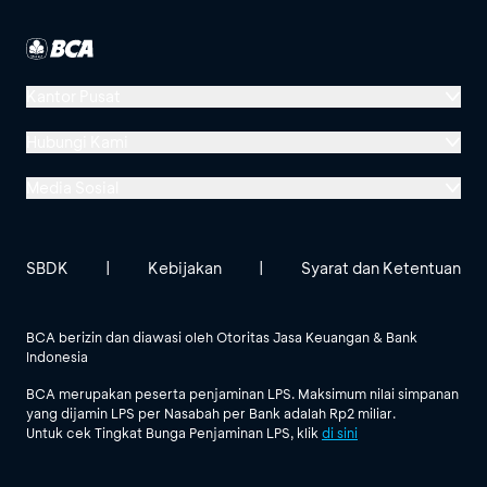
Kantor Pusat
Menara BCA, Grand Indonesia
Hubungi Kami
Jl. MH Thamrin No. 1
Media Sosial
Jakarta 10310
Halo BCA 1500888
GoodLife BCA
Solusi BCA
Lokasi BCA Lainnya
halobca@bca.co.id
SBDK
|
Kebijakan
|
Syarat dan Ketentuan
@goodlifebca
@BankBCA
62 811 1500 998
BCA berizin dan diawasi oleh Otoritas Jasa Keuangan & Bank
Indonesia
Lihat Semua Media Sosial
BCA merupakan peserta penjaminan LPS. Maksimum nilai simpanan
yang dijamin LPS per Nasabah per Bank adalah Rp2 miliar.
Untuk cek Tingkat Bunga Penjaminan LPS, klik
di sini