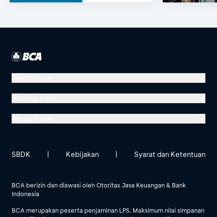
(Same-Day
Approval)
Kantor Pusat
Menara BCA, Grand Indonesia
Hubungi Kami
Jl. MH Thamrin No. 1
Media Sosial
Jakarta 10310
Halo BCA 1500888
GoodLife BCA
Solusi BCA
Lokasi BCA Lainnya
halobca@bca.co.id
SBDK
|
Kebijakan
|
Syarat dan Ketentuan
@goodlifebca
@BankBCA
62 811 1500 998
BCA berizin dan diawasi oleh Otoritas Jasa Keuangan & Bank
Indonesia
Lihat Semua Media Sosial
BCA merupakan peserta penjaminan LPS. Maksimum nilai simpanan