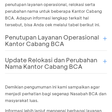
penutupan layanan operasional, relokasi serta
perubahan nama untuk beberapa Kantor Cabang
BCA. Adapun informasi lengkap terkait hal
tersebut, bisa Anda cek melalui tabel berikut ini.
Penutupan Layanan Operasional
Kantor Cabang BCA
Update Relokasi dan Perubahan
Nama Cabang
Alamat
Pelaksanaan
Nama Kantor Cabang BCA
Gedung
Menara
Nama Cabang
Alamat Lama
Demikian pengumuman ini kami sampaikan agar
Mulia
menjadi perhatian bagi segenap Nasabah BCA dan
Lt. Dasar,
14
masyarakat luas.
KCP Menara
Jl. Gatot
Jl. P.
November
Mulia
Subroto
Diponegoro
Informasi lebih lanjut mengenai berbagai layanan
KCP Kutoarjo