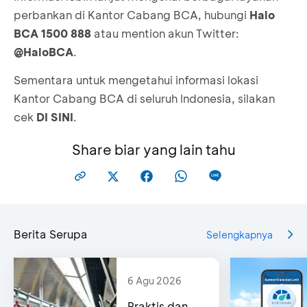
2022
Kav. 9-11,
No. 93
perbankan di Kantor Cabang BCA, hubungi
Halo
Kutoarjo
Jakarta
BCA 1500 888
atau mention akun Twitter:
Selatan
@HaloBCA
.
1293
Sementara untuk mengetahui informasi lokasi
Jl. KZ Abidin II
Kantor Cabang BCA di seluruh Indonesia, silakan
KCP Kas Mega Mall
Pasar Minggu
Jl. Raya
cek
DI SINI
.
menjadi
KCP Kas
Kota, Ruko No.
Lenteng
Pagar Dewa
3 Mega Mall,
Share biar yang lain tahu
Agung, RT
Bengkulu 38221
KCP Mobile
6/RW 1,
Alfamidi
Srengseng
1 Agustus
Pantos
Lenteng
Sawah,
2022
(Pandeglang
KCP Mobile
Agung
Jagakarsa,
Berita Serupa
Town Square)
Selengkapnya
Pandeglang
menjadi
Jakarta
dan Pasar
KCP Mobile Ciruas
Selatan
Pandeglang,
12640
6 Agu 2026
42251
Praktis dan