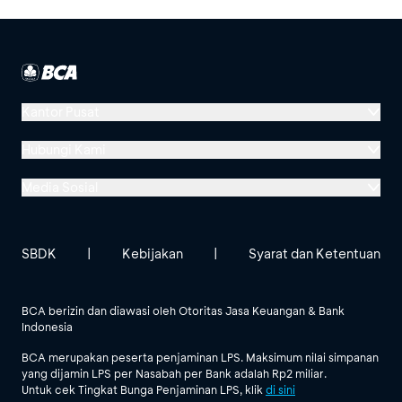
Kantor Pusat
Menara BCA, Grand Indonesia
Hubungi Kami
Jl. MH Thamrin No. 1
Media Sosial
Jakarta 10310
Halo BCA 1500888
GoodLife BCA
Solusi BCA
Lokasi BCA Lainnya
halobca@bca.co.id
SBDK
|
Kebijakan
|
Syarat dan Ketentuan
@goodlifebca
@BankBCA
62 811 1500 998
BCA berizin dan diawasi oleh Otoritas Jasa Keuangan & Bank
Indonesia
Lihat Semua Media Sosial
BCA merupakan peserta penjaminan LPS. Maksimum nilai simpanan
yang dijamin LPS per Nasabah per Bank adalah Rp2 miliar.
Untuk cek Tingkat Bunga Penjaminan LPS, klik
di sini