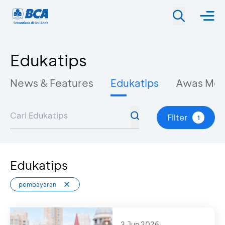
Edukatips
News & Features
Edukatips
Awas Mo
Filter
1
Edukatips
pembayaran
3 Jun 2026