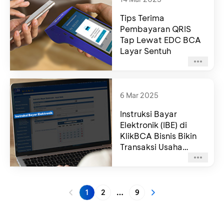
Tips Terima
Pembayaran QRIS
Tap Lewat EDC BCA
Layar Sentuh
6 Mar 2025
Instruksi Bayar
Elektronik (IBE) di
KlikBCA Bisnis Bikin
Transaksi Usaha
Makin Lancar
1
2
9
More pages