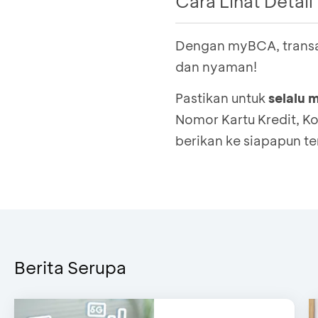
Cara Lihat Detai
Dengan myBCA, trans
Login
ke myBCA
Pilih
icon
Pengatur
dan nyaman!
Pilih
Kartu Kredit
Pastikan untuk
selalu 
Pilih Kartu Kredit 
Nomor Kartu Kredit, K
Pilih
Lihat Detail K
berikan ke siapapun t
Masukkan
PIN
Akan muncul Informa
Kredit, Kode CVV/C
Pastikan untuk
menj
lewat sarana apa p
Berita Serupa