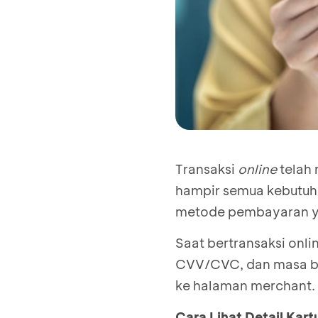
Transaksi
online
telah
hampir semua kebutuhan
metode pembayaran ya
Saat bertransaksi onl
CVV/CVC, dan masa be
ke halaman merchant.
Cara Lihat Detail Kartu