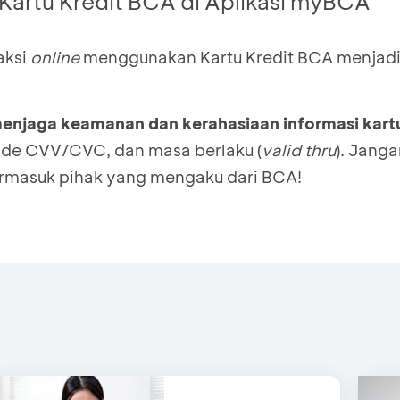
l Kartu Kredit BCA di Aplikasi myBCA
aksi
online
menggunakan Kartu Kredit BCA menjadi
an
di pojok kanan atas
menjaga keamanan dan kerahasiaan informasi kar
yang
ingin dilihat
ode CVV/CVC, dan masa berlaku (
valid thru
). Jang
artu
ermasuk pihak yang mengaku dari BCA!
si detail Kartu Kredit yang ingin dilihat seperti N
VC, dan masa berlaku (
valid thru
)
aga kerahasiaan informasi
ini, jangan diberikan k
un