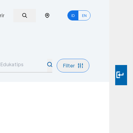
rir
ID
EN
Filter