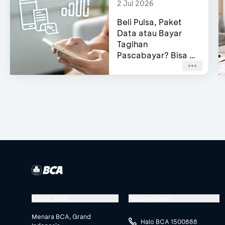
2 Jul 2026
Beli Pulsa, Paket
Data atau Bayar
Tagihan
Pascabayar? Bisa di
e-Channel BCA!
Kantor Pusat
Hubungi Kami
Menara BCA, Grand
Halo BCA 1500888