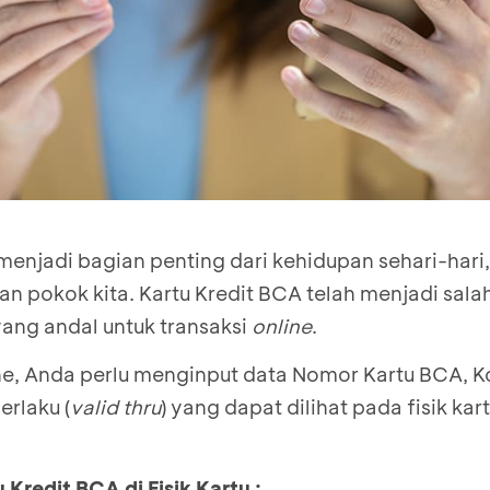
 menjadi bagian penting dari kehidupan sehari-har
 pokok kita. Kartu Kredit BCA telah menjadi salah
ng andal untuk transaksi
online
.
ine, Anda perlu menginput data Nomor Kartu BCA, 
rlaku (
valid thru
) yang dapat dilihat pada fisik kar
 Kredit BCA di Fisik Kartu :