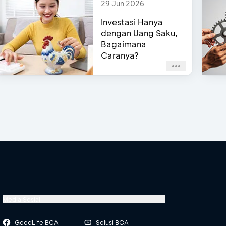
29 Jun 2026
Investasi Hanya
dengan Uang Saku,
Bagaimana
Caranya?
Media Sosial
GoodLife BCA
Solusi BCA