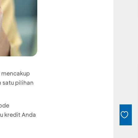
i, mencakup
 satu pilihan
Kode
tu kredit Anda