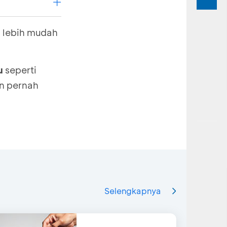
 lebih mudah
tu
seperti
an pernah
omor Kartu
e siapa pun
Selengkapnya