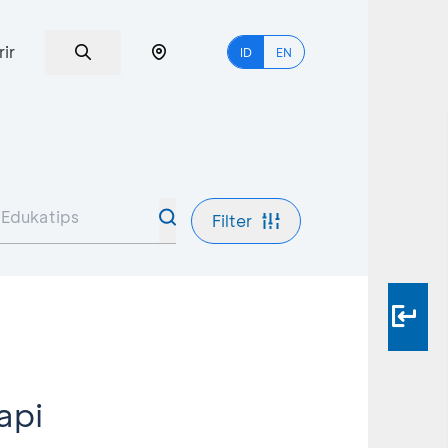
rir
ID
EN
Filter
api