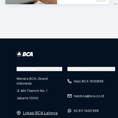
Kantor Pusat
Hubungi Kami
Menara BCA, Grand
Halo BCA 1500888
Indonesia
Jl. MH Thamrin No. 1
halobca@bca.co.id
Jakarta 10310
62 811 1500 998
Lokasi BCA Lainnya