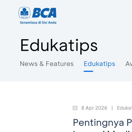
Edukatips
News & Features
Edukatips
A
8 Apr 2026
|
Eduka
Pentingnya 