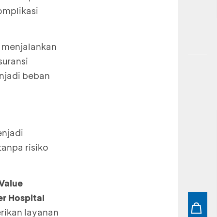
omplikasi
h menjalankan
suransi
enjadi beban
enjadi
tanpa risiko
Value
r Hospital
ikan layanan