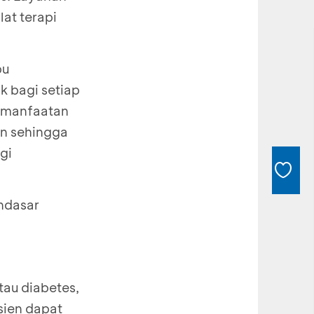
at terapi
pu
k bagi setiap
emanfaatan
n sehingga
gi
endasar
tau diabetes,
sien dapat