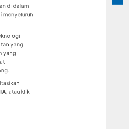
an di dalam
si menyeluruh
eknologi
atan yang
an yang
at
ang.
ltasikan
IA
, atau klik