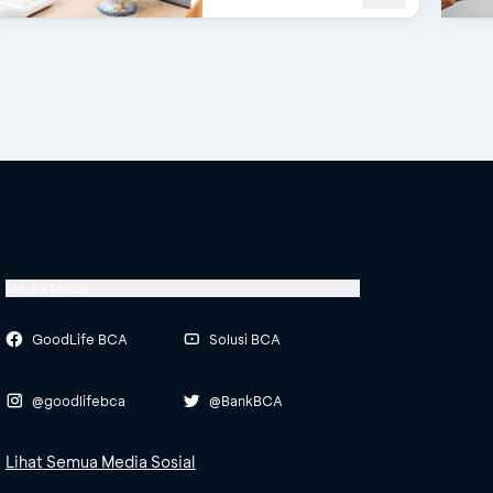
Media Sosial
GoodLife BCA
Solusi BCA
@goodlifebca
@BankBCA
Lihat Semua Media Sosial