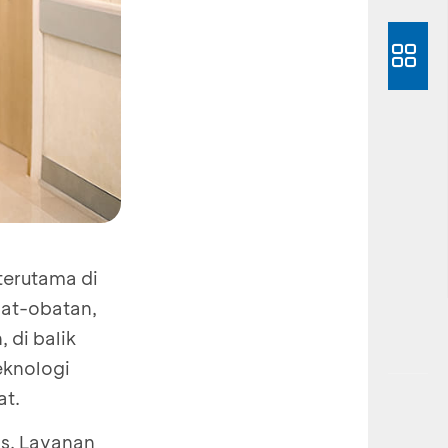
 terutama di
bat-obatan,
 di balik
eknologi
at.
as. Layanan