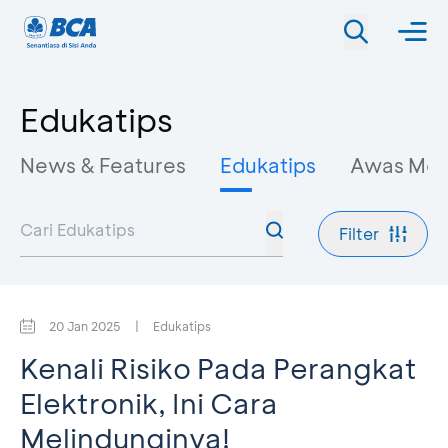
Edukatips
News & Features
Edukatips
Awas Mo
Filter
20 Jan 2025
|
Edukatips
Kenali Risiko Pada Perangkat
Elektronik, Ini Cara
Melindunginya!