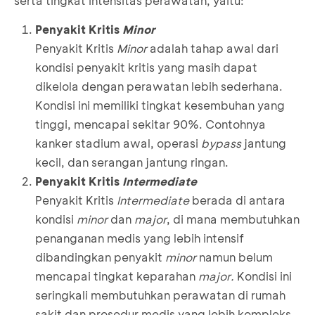
serta tingkat intensitas perawatan, yaitu:
Penyakit Kritis
Minor
Penyakit Kritis
Minor
adalah tahap awal dari
kondisi penyakit kritis yang masih dapat
dikelola dengan perawatan lebih sederhana.
Kondisi ini memiliki tingkat kesembuhan yang
tinggi, mencapai sekitar 90%. Contohnya
kanker stadium awal, operasi
bypass
jantung
kecil, dan serangan jantung ringan.
Penyakit Kritis
Intermediate
Penyakit Kritis
Intermediate
berada di antara
kondisi
minor
dan
major
, di mana membutuhkan
penanganan medis yang lebih intensif
dibandingkan penyakit
minor
namun belum
mencapai tingkat keparahan
major.
Kondisi ini
seringkali membutuhkan perawatan di rumah
sakit dan prosedur medis yang lebih kompleks.