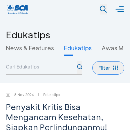
Edukatips
News & Features
Edukatips
Awas Mo
Filter
8 Nov 2024
|
Edukatips
Penyakit Kritis Bisa
Mengancam Kesehatan,
Siapkan Perlindunganmu!