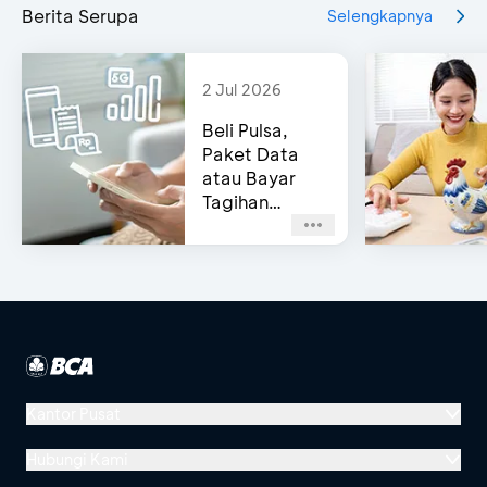
Berita Serupa
Selengkapnya
2 Jul 2026
Beli Pulsa,
Paket Data
atau Bayar
Tagihan
Pascabayar?
Bisa di e-
Channel BCA!
Kantor Pusat
Menara BCA, Grand Indonesia
Hubungi Kami
Jl. MH Thamrin No. 1