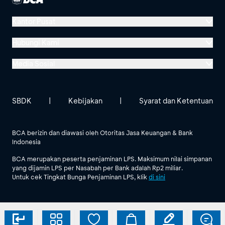
Kantor Pusat
Menara BCA, Grand Indonesia
Hubungi Kami
Jl. MH Thamrin No. 1
Media Sosial
Jakarta 10310
Halo BCA 1500888
GoodLife BCA
Solusi BCA
Lokasi BCA Lainnya
halobca@bca.co.id
SBDK
|
Kebijakan
|
Syarat dan Ketentuan
@goodlifebca
@BankBCA
62 811 1500 998
BCA berizin dan diawasi oleh Otoritas Jasa Keuangan & Bank
Indonesia
Lihat Semua Media Sosial
BCA merupakan peserta penjaminan LPS. Maksimum nilai simpanan
yang dijamin LPS per Nasabah per Bank adalah Rp2 miliar.
Untuk cek Tingkat Bunga Penjaminan LPS, klik
di sini