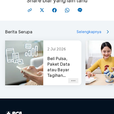
Share biar yang lain tahu
Berita Serupa
Selengkapnya
2 Jul 2026
Beli Pulsa,
Paket Data
atau Bayar
Tagihan
Pascabayar?
Bisa di e-
Channel BCA!