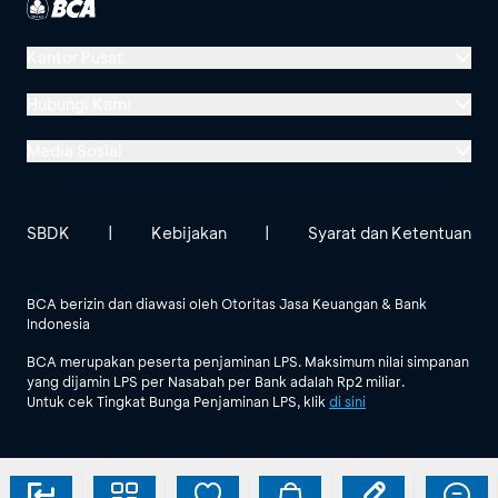
Kantor Pusat
Menara BCA, Grand Indonesia
Hubungi Kami
Jl. MH Thamrin No. 1
Media Sosial
Jakarta 10310
Halo BCA 1500888
GoodLife BCA
Solusi BCA
Lokasi BCA Lainnya
halobca@bca.co.id
SBDK
|
Kebijakan
|
Syarat dan Ketentuan
@goodlifebca
@BankBCA
62 811 1500 998
BCA berizin dan diawasi oleh Otoritas Jasa Keuangan & Bank
Indonesia
Lihat Semua Media Sosial
BCA merupakan peserta penjaminan LPS. Maksimum nilai simpanan
yang dijamin LPS per Nasabah per Bank adalah Rp2 miliar.
Untuk cek Tingkat Bunga Penjaminan LPS, klik
di sini