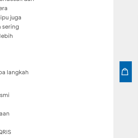
era
ipu juga
 sering
lebih
apa langkah
esmi
haan
QRIS