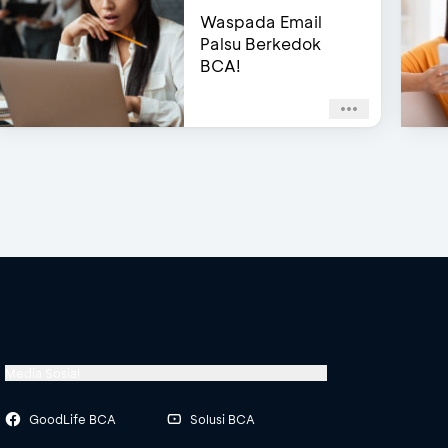
Waspada Email
Palsu Berkedok
BCA!
Media Sosial
GoodLife BCA
Solusi BCA