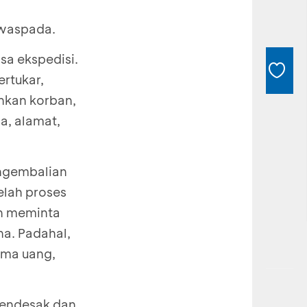
 waspada.
sa ekspedisi.
rtukar,
inkan korban,
a, alamat,
engembalian
elah proses
an meminta
a. Padahal,
ima uang,
mendesak dan