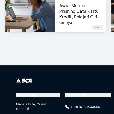
Awas Modus
Phishing Data Kartu
Kredit, Pelajari Ciri-
cirinya!
Kantor Pusat
Hubungi Kami
Menara BCA, Grand
Halo BCA 1500888
Indonesia