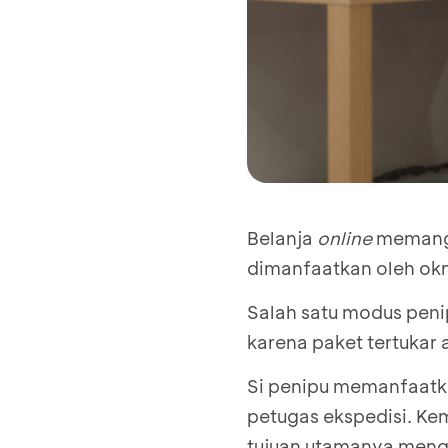
Belanja
online
memang p
dimanfaatkan oleh ok
Salah satu modus pen
karena paket tertukar
Si penipu memanfaatk
petugas ekspedisi. K
tujuan utamanya mengu