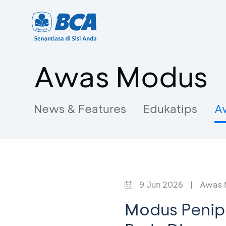
Awas Modus
News & Features
Edukatips
A
9 Jun 2026
|
Awas 
Modus Penipu