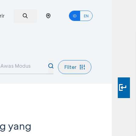
rir
ID
EN
Filter
ng yang