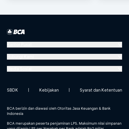
Kantor Pusat
Menara BCA, Grand Indonesia
Hubungi Kami
Jl. MH Thamrin No. 1
Media Sosial
Jakarta 10310
Halo BCA 1500888
GoodLife BCA
Solusi BCA
Lokasi BCA Lainnya
halobca@bca.co.id
SBDK
|
Kebijakan
|
Syarat dan Ketentuan
@goodlifebca
@BankBCA
62 811 1500 998
BCA berizin dan diawasi oleh Otoritas Jasa Keuangan & Bank
Indonesia
Lihat Semua Media Sosial
BCA merupakan peserta penjaminan LPS. Maksimum nilai simpanan
yang dijamin LPS per Nasabah per Bank adalah Rp2 miliar.