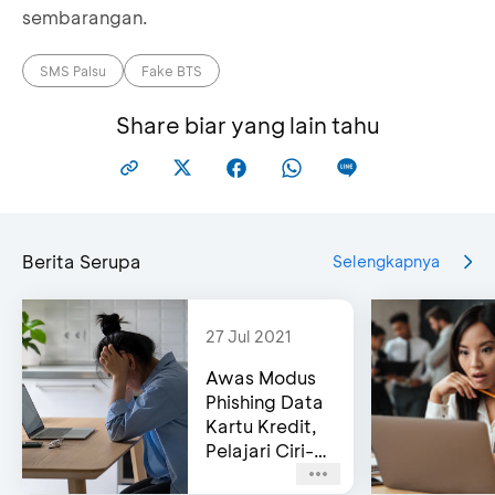
sembarangan.
SMS Palsu
Fake BTS
Share biar yang lain tahu
Berita Serupa
Selengkapnya
27 Jul 2021
Awas Modus
Phishing Data
Kartu Kredit,
Pelajari Ciri-
cirinya!