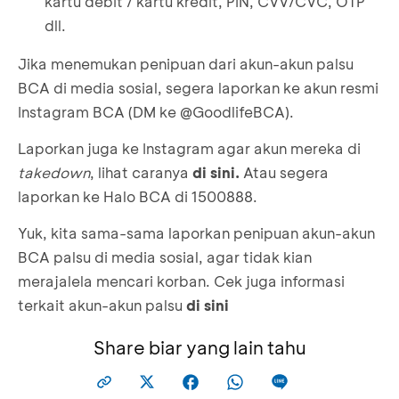
kartu debit / kartu kredit, PIN, CVV/CVC, OTP
dll.
Jika menemukan penipuan dari akun-akun palsu
BCA di media sosial, segera laporkan ke akun resmi
Instagram BCA (DM ke
@GoodlifeBCA
).
Laporkan juga ke Instagram agar akun mereka di
takedown
, lihat caranya
di sini.
Atau segera
laporkan ke Halo BCA di 1500888.
Yuk, kita sama-sama laporkan penipuan akun-akun
BCA palsu di media sosial, agar tidak kian
merajalela mencari korban. Cek juga informasi
terkait akun-akun palsu
di sini
Share biar yang lain tahu