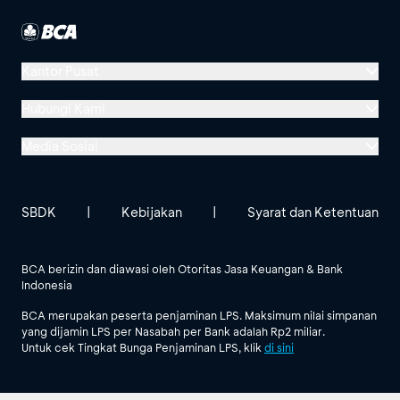
Kantor Pusat
Menara BCA, Grand Indonesia
Hubungi Kami
Jl. MH Thamrin No. 1
Media Sosial
Jakarta 10310
Halo BCA 1500888
GoodLife BCA
Solusi BCA
Lokasi BCA Lainnya
halobca@bca.co.id
SBDK
|
Kebijakan
|
Syarat dan Ketentuan
@goodlifebca
@BankBCA
62 811 1500 998
BCA berizin dan diawasi oleh Otoritas Jasa Keuangan & Bank
Indonesia
Lihat Semua Media Sosial
BCA merupakan peserta penjaminan LPS. Maksimum nilai simpanan
yang dijamin LPS per Nasabah per Bank adalah Rp2 miliar.
Untuk cek Tingkat Bunga Penjaminan LPS, klik
di sini