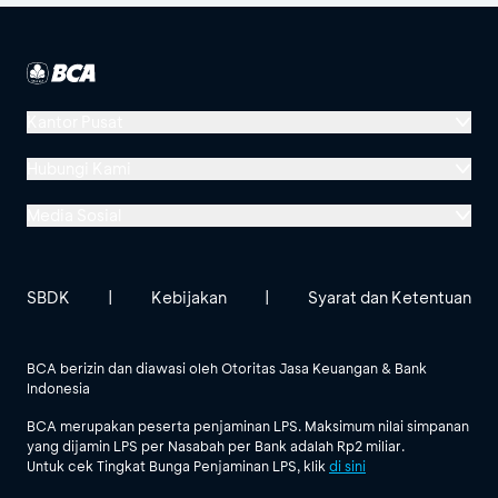
Kantor Pusat
Menara BCA, Grand Indonesia
Hubungi Kami
Jl. MH Thamrin No. 1
Media Sosial
Jakarta 10310
Halo BCA 1500888
GoodLife BCA
Solusi BCA
Lokasi BCA Lainnya
halobca@bca.co.id
SBDK
|
Kebijakan
|
Syarat dan Ketentuan
@goodlifebca
@BankBCA
62 811 1500 998
BCA berizin dan diawasi oleh Otoritas Jasa Keuangan & Bank
Indonesia
Lihat Semua Media Sosial
BCA merupakan peserta penjaminan LPS. Maksimum nilai simpanan
yang dijamin LPS per Nasabah per Bank adalah Rp2 miliar.
Untuk cek Tingkat Bunga Penjaminan LPS, klik
di sini